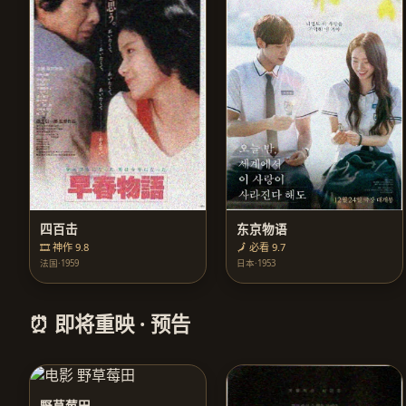
四百击
东京物语
🎞️ 神作 9.8
🗾 必看 9.7
法国·1959
日本·1953
⏰ 即将重映 · 预告
野草莓田