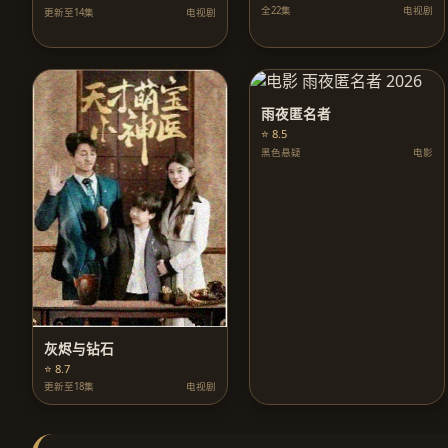
全22集
电视剧
更新至14集
电视剧
雨夜匿名者
⭐ 8.5
黑色悬疑
电影
灰烬与钻石
⭐ 8.7
更新至18集
电视剧