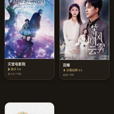
天堂电影院
双峰
🎬 高分 9.6
🌲 必看经典 9.5
意大利·1988
美国·1990