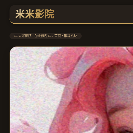
米米影院
🎞️ 米米影院 · 在线影视 🎞️ / 首页 / 银幕热映