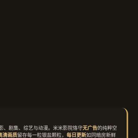
影、剧集、综艺与动漫。米米影院恪守
无广告
的纯粹空
高清画质
留存每一粒银盐颗粒，
每日更新
如同暗房新鲜