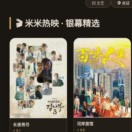
🎞️ 文艺
🕵️ 悬疑
🎬 米米热映 · 银幕精选
河岸旅馆
长夜将尽
⭐ 8.8
⭐ 9.1