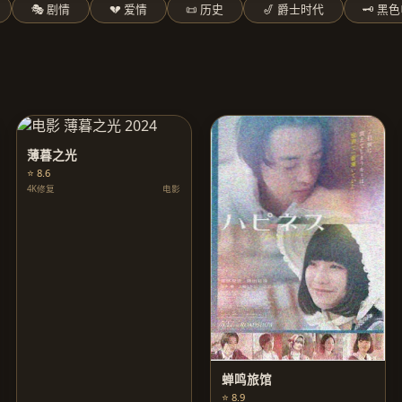
🎭 剧情
💔 爱情
📜 历史
🎷 爵士时代
🗝️ 黑
薄暮之光
⭐ 8.6
4K修复
电影
蝉鸣旅馆
⭐ 8.9