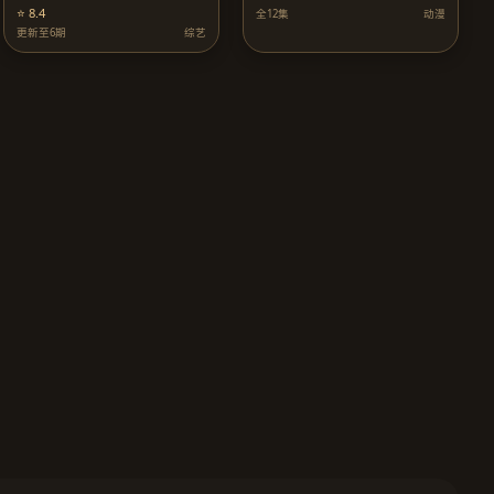
⭐ 8.4
全12集
动漫
更新至6期
综艺