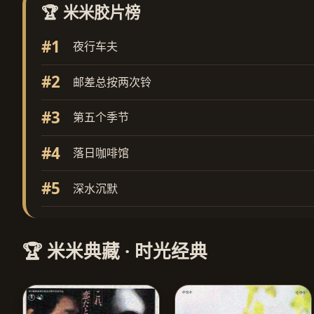
🏆 米米胶片榜
#1
夜行车夫
#2
邮差总按两次铃
#3
第五个季节
#4
落日咖啡馆
#5
深水沉默
🏆 米米典藏 · 时光经典