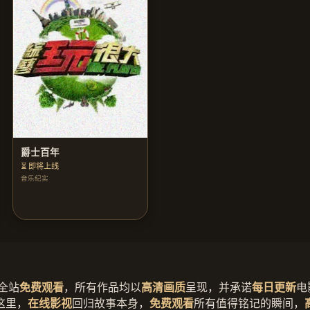
爵士百年
⏳ 即将上线
音乐纪实
全站
免费观看
，所有作品均以
高清画质
呈现，并承诺
每日更新
电
这里，
在线影视
回归故事本身，
免费观看
所有值得铭记的瞬间，