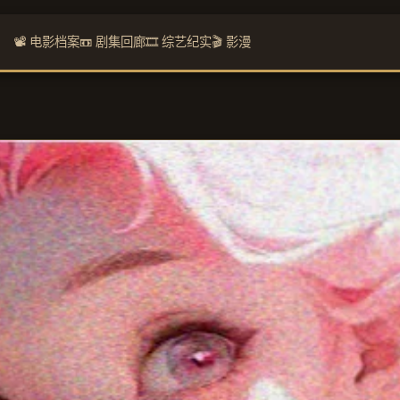
📽️ 电影档案
📼 剧集回廊
🎞️ 综艺纪实
🎬 影漫