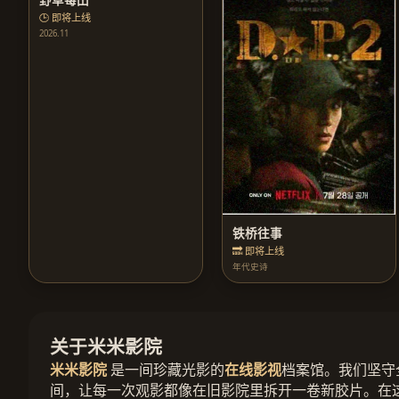
🕒 即将上线
2026.11
铁桥往事
🔜 即将上线
年代史诗
关于米米影院
米米影院
是一间珍藏光影的
在线影视
档案馆。我们坚守
间，让每一次观影都像在旧影院里拆开一卷新胶片。在