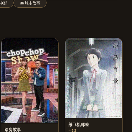
色电影
🌆 城市故事
纸飞机邮差
暗房故事
⭐ 9.3