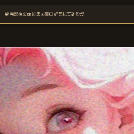
📽️ 电影档案
📼 剧集回廊
🎞️ 综艺纪实
🎬 影漫