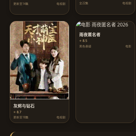
全22集
电视剧
更新至14集
电视剧
雨夜匿名者
⭐ 8.5
黑色悬疑
电影
灰烬与钻石
⭐ 8.7
更新至18集
电视剧