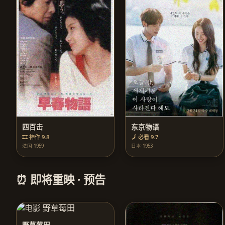
四百击
东京物语
🎞️ 神作 9.8
🗾 必看 9.7
法国·1959
日本·1953
⏰ 即将重映 · 预告
野草莓田