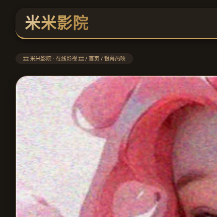
米米影院
🎞️ 米米影院 · 在线影视 🎞️ / 首页 / 银幕热映