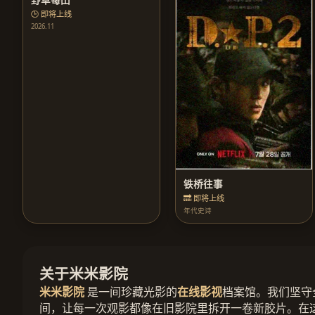
🕒 即将上线
2026.11
铁桥往事
🔜 即将上线
年代史诗
关于米米影院
米米影院
是一间珍藏光影的
在线影视
档案馆。我们坚守
间，让每一次观影都像在旧影院里拆开一卷新胶片。在