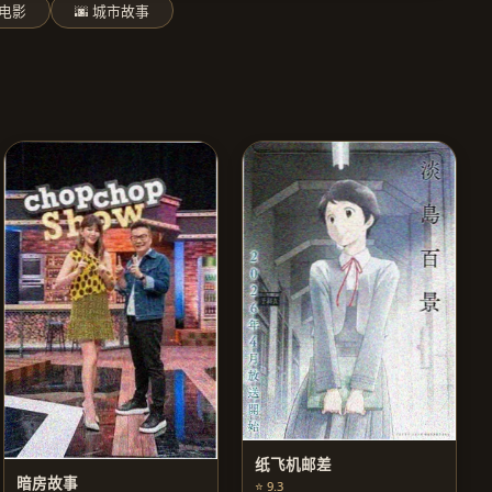
色电影
🌆 城市故事
纸飞机邮差
暗房故事
⭐ 9.3