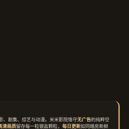
影、剧集、综艺与动漫。米米影院恪守
无广告
的纯粹空
高清画质
留存每一粒银盐颗粒，
每日更新
如同暗房新鲜