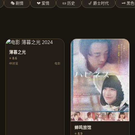
🎭 剧情
💔 爱情
📜 历史
🎷 爵士时代
🗝️ 黑
薄暮之光
⭐ 8.6
4K修复
电影
蝉鸣旅馆
⭐ 8.9