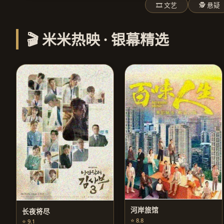
🎞️ 文艺
🕵️ 悬疑
🎬 米米热映 · 银幕精选
河岸旅馆
长夜将尽
⭐ 8.8
⭐ 9.1