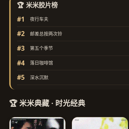
🏆 米米胶片榜
#1
夜行车夫
#2
邮差总按两次铃
#3
第五个季节
#4
落日咖啡馆
#5
深水沉默
🏆 米米典藏 · 时光经典