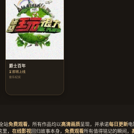
爵士百年
⏳ 即将上线
音乐纪实
全站
免费观看
，所有作品均以
高清画质
呈现，并承诺
每日更新
电
这里，
在线影视
回归故事本身，
免费观看
所有值得铭记的瞬间，