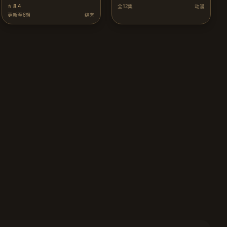
⭐ 8.4
全12集
动漫
更新至6期
综艺