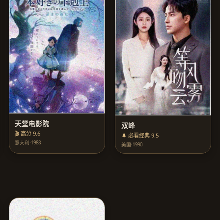
天堂电影院
双峰
🎬 高分 9.6
🌲 必看经典 9.5
意大利·1988
美国·1990